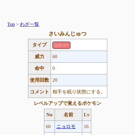
Top
>
わざ一覧
さいみんじゅつ
タイプ
エスパー
威力
60
命中
0
使用回数
20
コメント
相手を眠り状態にする。
レベルアップで覚えるポケモン
No
名前
Lv
60
ニョロモ
16