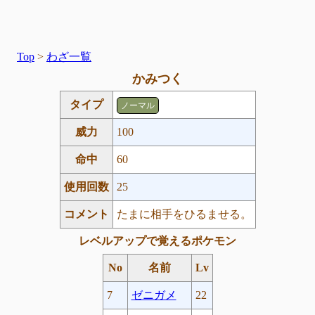
Top
>
わざ一覧
かみつく
タイプ
ノーマル
威力
100
命中
60
使用回数
25
コメント
たまに相手をひるませる。
レベルアップで覚えるポケモン
No
名前
Lv
7
ゼニガメ
22