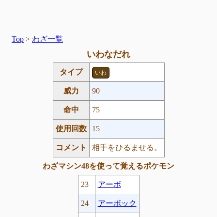
Top
>
わざ一覧
いわなだれ
タイプ
いわ
威力
90
命中
75
使用回数
15
コメント
相手をひるませる。
わざマシン48を使って覚えるポケモン
23
アーボ
24
アーボック