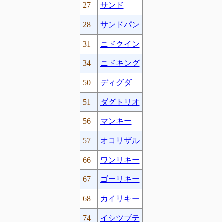
27
サンド
28
サンドパン
31
ニドクイン
34
ニドキング
50
ディグダ
51
ダグトリオ
56
マンキー
57
オコリザル
66
ワンリキー
67
ゴーリキー
68
カイリキー
74
イシツブテ